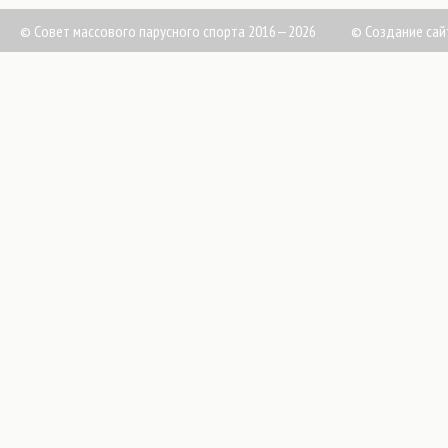
© Совет массового парусного спорта 2016—2026
©
Создание сай