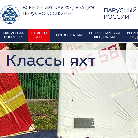
ВСЕРОССИЙСКАЯ ФЕДЕРАЦИЯ
ПАРУСНЫЙ
ПАРУСНОГО СПОРТА
РОССИИ
ПАРУСНЫЙ-
КЛАССЫ
ВСЕРОССИЙСКАЯ
РЕГИ
СОРЕВНОВАНИЯ
СПОРТ.ORG
ЯХТ
ФЕДЕРАЦИЯ
ФЕД
Классы яхт