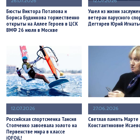
26.07.2026
12.07.2026
Бюсты Виктора Потапова и
Ушел из жизни заслуже
Бориса Будникова торжественно
ветеран парусного спо
открыты на Аллее Героев в ЦСК
Дегтярев Юрий Игнать
ВМФ 26 июля в Москве
12.07.2026
27.06.2026
Российская спортсменка Таисия
Светлая память Марте
Стопченко завоевала золото на
Константиновне Исаево
Первенстве мира в классе
iQFOiL!