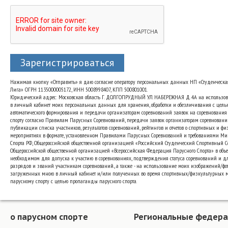
Зарегистрироваться
Нажимая кнопку «Отправить» я даю согласие оператору персональных данных НП «Студенческа
Лига» ОГРН 1135000005172, ИНН 5008998407, КПП 500801001.
Юридический адрес: Московская область Г. ДОЛГОПРУДНЫЙ УЛ. НАБЕРЕЖНАЯ Д. 4А на использо
в личный кабинет моих персональных данных для хранения, обработки и обезличивания с цель
автоматического формирования и передачи организаторам соревнований заявок на соревнования
спорту согласно Правилам Парусных Соревнований, передачи заявок организаторам соревновани
публикации списка участников, результатов соревнований, рейтингов и отчетов о спортивных и ф
мероприятиях в формате, установленном Правилами Парусных Соревнований и требованиями Ми
Спорта РФ, Общероссийской общественной организацией «Российский Студенческий Спортивный 
Общероссийской общественной организацией «Всероссийская Федерация Парусного Спорта» в объе
необходимом для допуска к участию в соревнованиях, подтверждения статуса соревнований и д
разрядов и званий участникам соревнований., а также - на использование моих изображений/фот
загруженных мною в личный кабинет и/или полученных во время спортивных/физкультурных 
парусному спорту с целью пропаганды парусного спорта.
о парусном спорте
Региональные федер