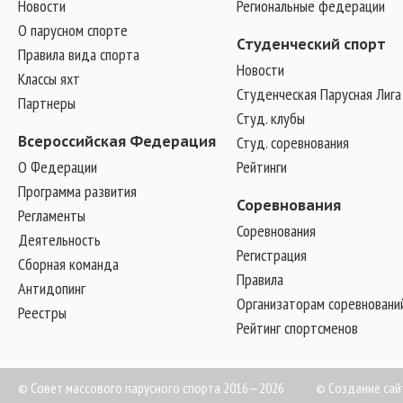
Новости
Региональные федерации
О парусном спорте
Студенческий спорт
Правила вида спорта
Новости
Классы яхт
Студенческая Парусная Лига
Партнеры
Студ. клубы
Всероссийская Федерация
Студ. соревнования
О Федерации
Рейтинги
Программа развития
Соревнования
Регламенты
Соревнования
Деятельность
Регистрация
Сборная команда
Правила
Антидопинг
Организаторам соревновани
Реестры
Рейтинг спортсменов
© Совет массового парусного спорта 2016—2026
©
Создание сай