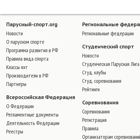
Парусный-спорт.org
Региональные федер
Новости
Региональные федерации
О парусном спорте
Студенческий спорт
Программа развития в РФ
Новости
Правила вида спорта
Студенческая Парусная Лига
Классы яхт
Студ. клубы
Производители в РФ
Студ. соревнования
Партнеры
Рейтинги
Всероссийская Федерация
Соревнования
О Федерации
Соревнования
Регламентные документы
Регистрация
Деятельность Федерации
Правила
Реестры
Организаторам соревновани