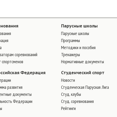
внования
Парусные школы
ования
Парусные школы
рация
Программы
а
Методики и пособия
заторам соревнований
Тренажеры
г спортсменов
Нормативные документы
оссийская Федерация
Студенческий спорт
ерации
Новости
мма развития
Студенческая Парусная Лига
ентные документы
Студ. клубы
льность Федерации
Студ. соревнования
ры
Рейтинги