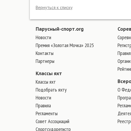
Вернуться к списку
Парусный-спорт.org
Соре
Новости
Соревн
Премия «Золотая Мочка» 2025
Регист
Контакты
Правил
Партнеры
Органи
Рейтин
Классы яхт
Классы яхт
Всер
Подобрать яхту
О Фед
Новости
Програ
Правила
Реглам
Регламенты
Деяте
Совет Ассоциаций
Реест
Спортсудорегистр