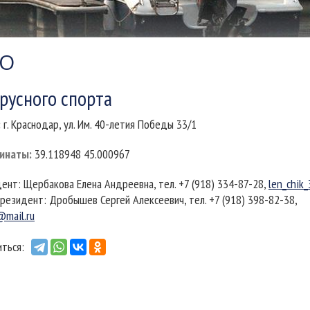
ФО
русного спорта
:
г. Краснодар, ул. Им. 40-летия Победы 33/1
инаты
:
39.118948 45.000967
ент: Щербакова Елена Андреевна, тел. +7 (918) 334-87-28,
len_chik
резидент: Дробышев Сергей Алексеевич, тел. +7 (918) 398-82-38,
@mail.ru
ться: