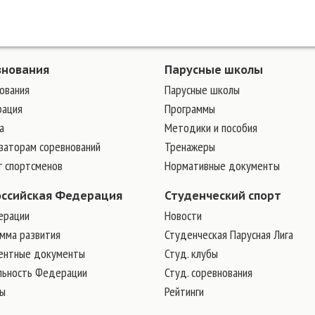
внования
Парусные школы
ования
Парусные школы
рация
Программы
а
Методики и пособия
заторам соревнований
Тренажеры
г спортсменов
Нормативные документы
оссийская Федерация
Студенческий спорт
ерации
Новости
мма развития
Студенческая Парусная Лига
ентные документы
Студ. клубы
льность Федерации
Студ. соревнования
ры
Рейтинги