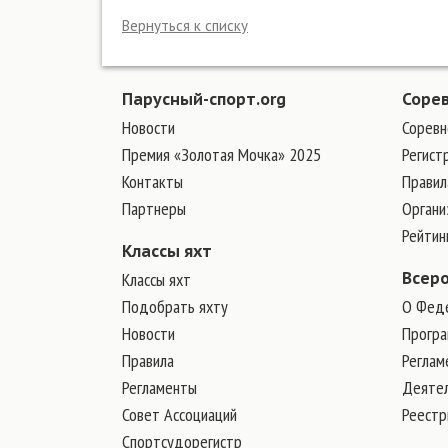
Вернуться к списку
Парусный-спорт.org
Соре
Новости
Соревн
Премия «Золотая Мочка» 2025
Регист
Контакты
Правил
Партнеры
Органи
Рейтин
Классы яхт
Классы яхт
Всер
Подобрать яхту
О Фед
Новости
Програ
Правила
Реглам
Регламенты
Деяте
Совет Ассоциаций
Реест
Спортсудорегистр