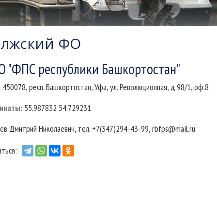
олжский ФО
О "ФПС республики Башкортостан"
:
450078, респ. Башкортостан, Уфа, ул. Революционная, д.98/1, оф.8
инаты
:
55.987832 54.729231
ев Дмитрий Николаевич, тел. +7(347)294-43-99, rbfps@mail.ru
ться: