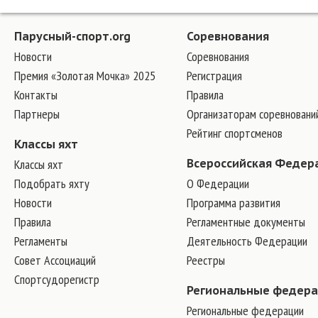
Парусный-спорт.org
Соревнования
Новости
Соревнования
Премия «Золотая Мочка» 2025
Регистрация
Контакты
Правила
Партнеры
Организаторам соревновани
Рейтинг спортсменов
Классы яхт
Классы яхт
Всероссийская Федер
Подобрать яхту
О Федерации
Новости
Программа развития
Правила
Регламентные документы
Регламенты
Деятельность Федерации
Совет Ассоциаций
Реестры
Спортсудорегистр
Региональные федер
Региональные федерации