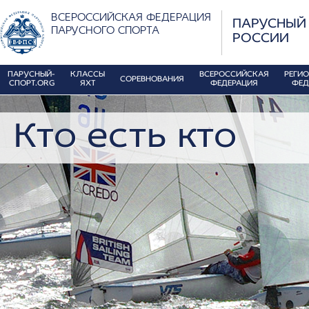
ВСЕРОССИЙСКАЯ ФЕДЕРАЦИЯ
ПАРУСНЫЙ
ПАРУСНОГО СПОРТА
РОССИИ
ПАРУСНЫЙ-
КЛАССЫ
ВСЕРОССИЙСКАЯ
РЕГИ
СОРЕВНОВАНИЯ
СПОРТ.ORG
ЯХТ
ФЕДЕРАЦИЯ
ФЕД
Кто есть кто