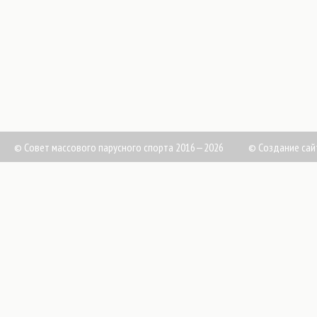
© Совет массового парусного спорта 2016—2026
©
Создание сай