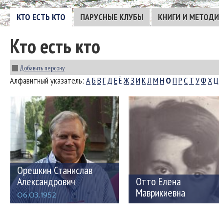
КТО ЕСТЬ КТО
ПАРУСНЫЕ КЛУБЫ
КНИГИ И МЕТОД
Кто есть кто
Добавить персону
Алфавитный указатель:
А
Б
В
Г
Д
Е
Ё
Ж
З
И
К
Л
М
Н
О
П
Р
С
Т
У
Ф
Х
Ц
Орешкин Станислав
Александрович
Отто Елена
Маврикиевна
06.03.1952
19.11.1911 — 05.07.1960