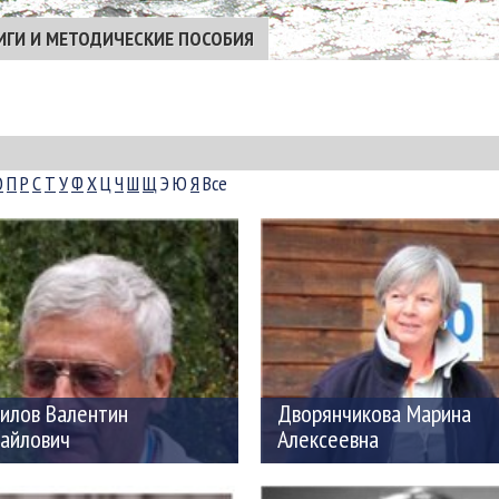
ИГИ И МЕТОДИЧЕСКИЕ ПОСОБИЯ
О
П
Р
С
Т
У
Ф
Х
Ц
Ч
Ш
Щ
Э
Ю
Я
Все
илов Валентин
Дворянчикова Марина
айлович
Алексеевна
9.1936 — 14.10.2014
01.02.1957 — 09.11.2021