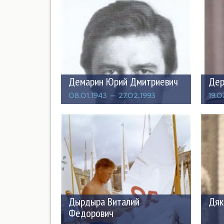
Демарин Юрий Дмитриевич
Дер
08.01.1943 — 27.02.1993
19.0
Дырдыра Виталий
Дяк
Федорович