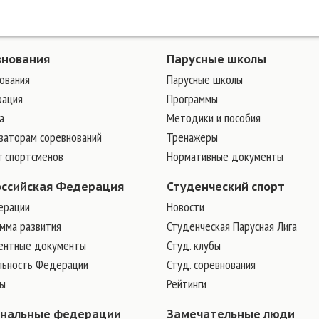
внования
Парусные школы
ования
Парусные школы
рация
Программы
а
Методики и пособия
заторам соревнований
Тренажеры
г спортсменов
Нормативные документы
оссийская Федерация
Студенческий спорт
ерации
Новости
мма развития
Студенческая Парусная Лига
ентные документы
Студ. клубы
льность Федерации
Студ. соревнования
ры
Рейтинги
ональные федерации
Замечательные люди