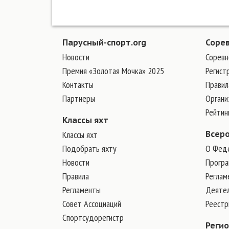
04.11.1938
Парусный-спорт.org
Соре
Новости
Соревн
Премия «Золотая Мочка» 2025
Регист
Контакты
Правил
Партнеры
Органи
Рейтин
Классы яхт
Классы яхт
Всер
Подобрать яхту
О Фед
Новости
Програ
Правила
Реглам
Регламенты
Деяте
Совет Ассоциаций
Реест
Спортсудорегистр
Реги