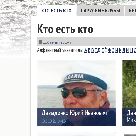
КТО ЕСТЬ КТО
ПАРУСНЫЕ КЛУБЫ
КН
Кто есть кто
Добавить персону
Алфавитный указатель:
А
Б
В
Г
Д
Е
Ё
Ж
З
И
К
Л
М
Н
Давыденко Юрий Иванович
Дан
Мих
03.02.1943
01.0