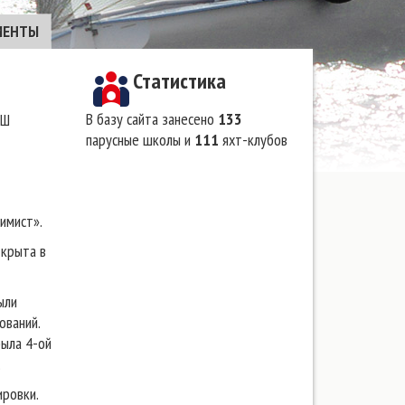
МЕНТЫ
Статистика
В базу сайта занесено
133
СШ
парусные школы и
111
яхт-клубов
имист».
ткрыта в
ыли
ований.
ыла 4-ой
.
ровки.