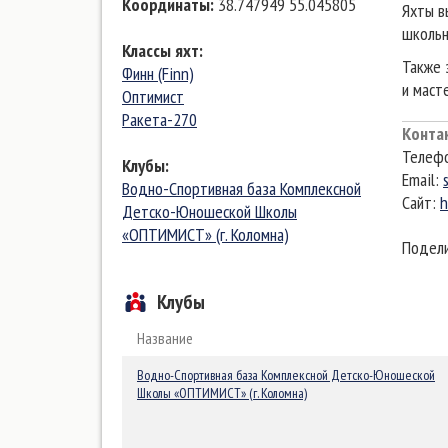
Координаты
:
38.747949 55.045805
Яхты в
школьн
Классы яхт
:
Также 
Финн (Finn)
и маст
Оптимист
Ракета-270
Конта
Телефо
Клубы
:
Email:
Водно-Спортивная база Комплексной
Сайт:
h
Детско-Юношеской Школы
«ОПТИМИСТ» (г. Коломна)
Подели
Клубы
Название
Водно-Спортивная база Комплексной Детско-Юношеской
Школы «ОПТИМИСТ» (г. Коломна)