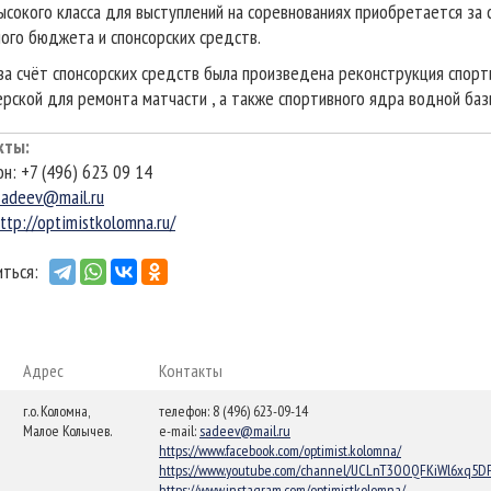
ысокого класса для выступлений на соревнованиях приобретается за 
ого бюджета и спонсорских средств.
за счёт спонсорских средств была произведена реконструкция спорт
ерской для ремонта матчасти , а также спортивного ядра водной баз
кты
:
н: +7 (496) 623 09 14
sadeev@mail.ru
ttp://optimistkolomna.ru/
ться:
Адрес
Контакты
г.о. Коломна,
телефон: 8 (496) 623-09-14
Малое Колычев.
e-mail:
sadeev@mail.ru
https://www.facebook.com/optimist.kolomna/
https://www.youtube.com/channel/UCLnT3OOQFKiWl6xq5D
https://www.instagram.com/optimistkolomna/