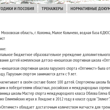
ТОДИКИ И ПОСОБИЯ
ТРЕНАЖЕРЫ
НОРМАТИВНЫЕ ДОКУ
:
Московская область, г. Коломна, Малое Колычево, водная база КДЮ
ист
ние
:
пальное бюджетное образовательное учреждение дополнительного
вания детей комплексная детско-юношеская спортивная школа «Опт
-юношеская спортивная школа парусного спорта «Оптимист» была о
оду. Парусным спортом занимаются дети с 9 лет.
насчитывает в своём составе более 100 детей. Спортсмены школы б
ами и победителями областных, российских и международных соревн
анница школы Мастер спорта международного класса Облова Елена б
них Олимпийских играх в Лондоне в 2012 году в классе судов "Эллиот"
«Оптимист» обладает достаточным количеством матчасти для трени