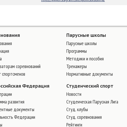
внования
Парусные школы
ования
Парусные школы
рация
Программы
а
Методики и пособия
заторам соревнований
Тренажеры
г спортсменов
Нормативные документы
оссийская Федерация
Студенческий спорт
ерации
Новости
мма развития
Студенческая Парусная Лига
ентные документы
Студ. клубы
льность Федерации
Студ. соревнования
ры
Рейтинги