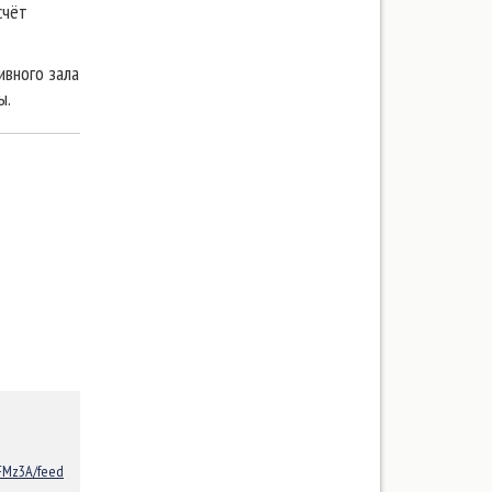
счёт
ивного зала
ы.
FMz3A/feed