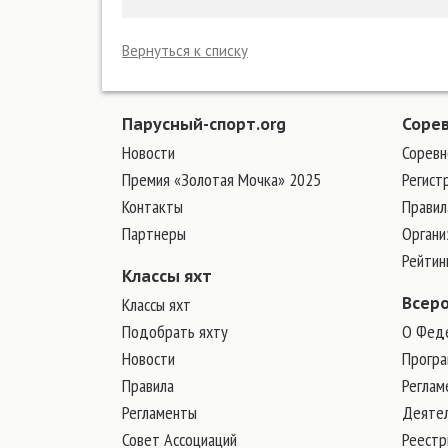
Вернуться к списку
Парусный-спорт.org
Соре
Новости
Соревн
Премия «Золотая Мочка» 2025
Регист
Контакты
Правил
Партнеры
Органи
Рейтин
Классы яхт
Классы яхт
Всер
Подобрать яхту
О Фед
Новости
Програ
Правила
Реглам
Регламенты
Деяте
Совет Ассоциаций
Реест