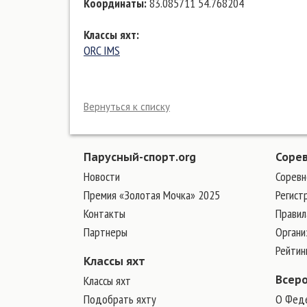
Координаты
:
83.085711 54.768204
Классы яхт
:
ORC IMS
Вернуться к списку
Парусный-спорт.org
Соре
Новости
Соревн
Премия «Золотая Мочка» 2025
Регист
Контакты
Правил
Партнеры
Органи
Рейтин
Классы яхт
Классы яхт
Всер
Подобрать яхту
О Фед