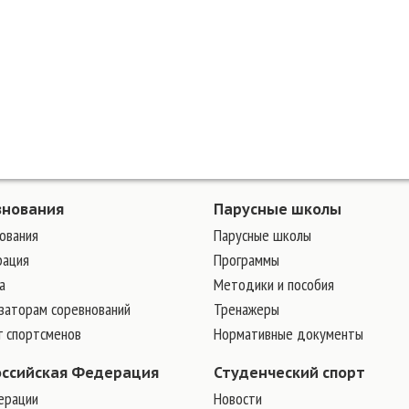
внования
Парусные школы
ования
Парусные школы
рация
Программы
а
Методики и пособия
заторам соревнований
Тренажеры
г спортсменов
Нормативные документы
оссийская Федерация
Студенческий спорт
ерации
Новости