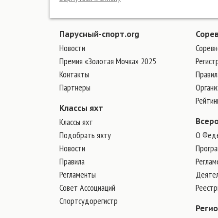
Парусный-спорт.org
Соре
Новости
Соревн
Премия «Золотая Мочка» 2025
Регист
Контакты
Правил
Партнеры
Органи
Рейтин
Классы яхт
Классы яхт
Всер
Подобрать яхту
О Фед
Новости
Програ
Правила
Реглам
Регламенты
Деяте
Совет Ассоциаций
Реест
Спортсудорегистр
Реги