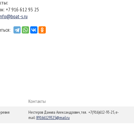
кты
:
н: +7 916 612 93 25
info@boat-s.ru
ться:
Контакты
еревня
Нестеров Данила Александрович, тел. +7(916)612-93-25, e-
mail:
89166129325@mail.ru