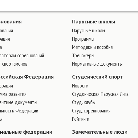
внования
Парусные школы
ования
Парусные школы
рация
Программы
а
Методики и пособия
заторам соревнований
Тренажеры
г спортсменов
Нормативные документы
оссийская Федерация
Студенческий спорт
ерации
Новости
мма развития
Студенческая Парусная Лига
ентные документы
Студ. клубы
льность Федерации
Студ. соревнования
ры
Рейтинги
ональные федерации
Замечательные люди