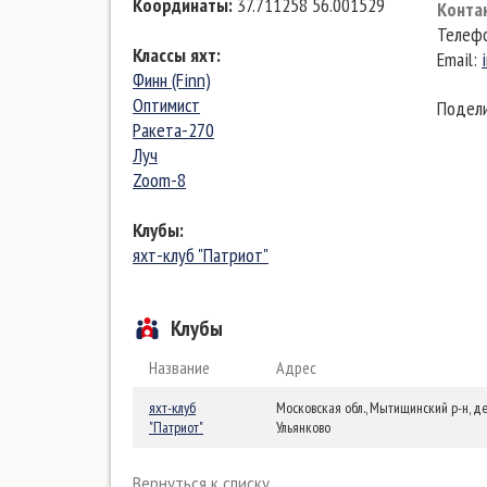
Координаты
:
37.711258 56.001529
Конта
Телефо
Классы яхт
:
Email:
Финн (Finn)
Оптимист
Подели
Ракета-270
Луч
Zoom-8
Клубы
:
яхт-клуб "Патриот"
Клубы
Название
Адрес
яхт-клуб
Московская обл., Мытищинский р-н, д
"Патриот"
Ульянково
Вернуться к списку