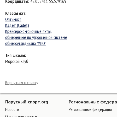
Координаты
:
42.052411 55.579169
Классы яхт
:
Оптимист
Кадет (Cadet)
Крейсерско-гоночные яхты,
обмеренные по упрощенной системе
обмера/гандикапа "УПО"
Тип школы
:
Морской клуб
Вернуться к списку
Парусный-спорт.org
Региональные федер
Новости
Региональные федерации
О парусном спорте