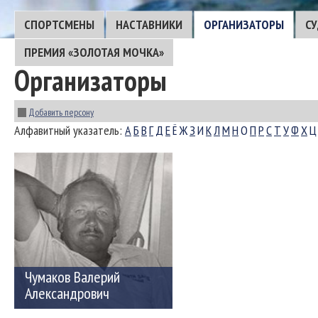
CПОРТСМЕНЫ
НАСТАВНИКИ
ОРГАНИЗАТОРЫ
С
ПРЕМИЯ «ЗОЛОТАЯ МОЧКА»
Организаторы
Добавить персону
Алфавитный указатель:
А
Б
В
Г
Д
Е
Ё
Ж
З
И
К
Л
М
Н
О
П
Р
С
Т
У
Ф
Х
Ц
Чумаков Валерий
Александрович
15.02.1940