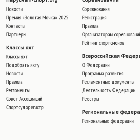
Парусный-спорт.org
Соревнования
Новости
Соревнования
Премия «Золотая Мочка» 2025
Регистрация
Контакты
Правила
Партнеры
Организаторам соревновани
Рейтинг спортсменов
Классы яхт
Классы яхт
Всероссийская Федер
Подобрать яхту
О Федерации
Новости
Программа развития
Правила
Регламентные документы
Регламенты
Деятельность Федерации
Совет Ассоциаций
Реестры
Спортсудорегистр
Региональные федер
Региональные федерации