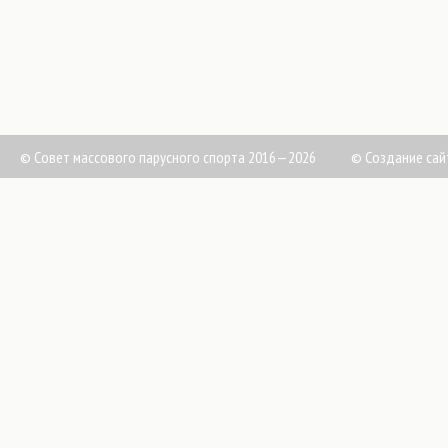
© Совет массового парусного спорта 2016—2026
©
Создание сай