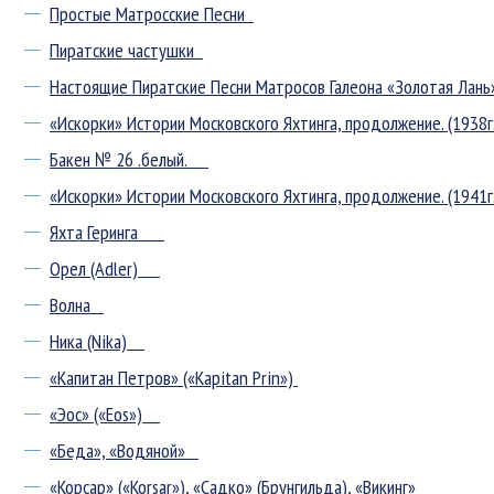
Простые Матросские Песни
Пиратские частушки
Настоящие Пиратские Песни Матросов Галеона «Золотая Лан
«Искорки» Истории Московского Яхтинга, продолжение. (1938
Бакен № 26 .белый.
«Искорки» Истории Московского Яхтинга, продолжение. (
Яхта Геринга
Орел (Adler)
Волна
Ника (Nika)
«Капитан Петров» («Kapitan Prin»)
«Эос» («Eos»)
«Беда», «Водяной»
«Корсар» («Korsar»), «Садко» (Брунгильда), «Викинг»