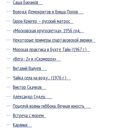
Саша Баранов
Володя Демокритов и Гриша Попов
Гарри Крюгер – русский матрос
«Московская кругосветка». 1956 год.
Некоторые примеры спартаковской лирики
Морская практика в Бухте Тайн (1967 г.)
«Вега–2» и «Скоморох»
Виталий Валуев
Чайка села на воду... (1976 г.)
Виктор Скачков
Александр Судец
Поцелуй волны гиббона. Вечная юность
Встреча с морем
Карлики