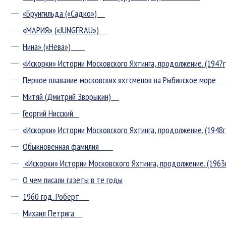
«Брунгильда («Садко»)
«МАРИЯ» («JUNGFRAU»)
Нина» («Нева»)
«Искорки» Истории Московского Яхтинга, продолжение. (194
Первое плавание московских яхтсменов на Рыбинское море
Митяй (Дмитрий Зворыкин)
Георгий Нисский
«Искорки» Истории Московского Яхтинга, продолжение. (1948
Обыкновенная фамилия
«Искорки» Истории Московского Яхтинга, продолжение. (196
О чем писали газеты в те годы
1960 год. Роберт
Михаил Петрига