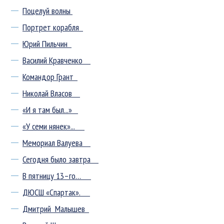
Поцелуй волны
Портрет корабля
Юрий Пильчин
Василий Кравченко
Командор Грант
Николай Власов
«И я там был...»
«У семи нянек»...
Мемориал Валуева
Сегодня было завтра
В пятницу 13–го…
ДЮСШ «Спартак».
Дмитрий Малышев