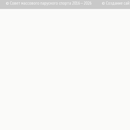
© Совет массового парусного спорта 2016—2026
©
Создание сай