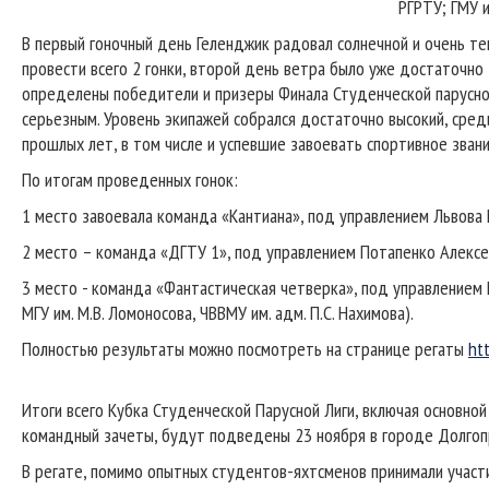
РГРТУ; ГМУ 
В первый гоночный день Геленджик радовал солнечной и очень те
провести всего 2 гонки, второй день ветра было уже достаточно
определены победители и призеры Финала Студенческой парусной
серьезным. Уровень экипажей собрался достаточно высокий, сред
прошлых лет, в том числе и успевшие завоевать спортивное звани
По итогам проведенных гонок:
1 место завоевала команда «Кантиана», под управлением Львова 
2 место – команда «ДГТУ 1», под управлением Потапенко Алексея
3 место - команда «Фантастическая четверка», под управлением
МГУ им. М.В. Ломоносова, ЧВВМУ им. адм. П.С. Нахимова).
Полностью результаты можно посмотреть на странице регаты
ht
Итоги всего Кубка Студенческой Парусной Лиги, включая основной
командный зачеты, будут подведены 23 ноября в городе Долгоп
В регате, помимо опытных студентов-яхтсменов принимали участ