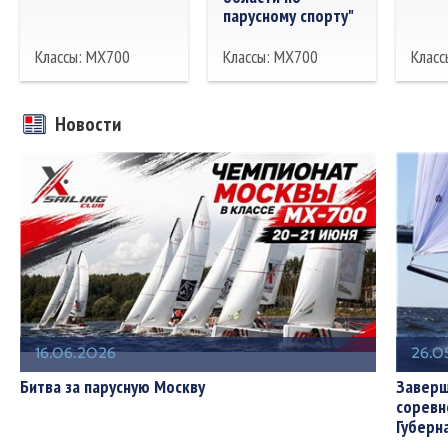
парусному спорту"
Классы: MX700
Классы: MX700
Класс
Новости
16.06.2026
26.0
Битва за парусную Москву
Заверш
соревн
Губерн