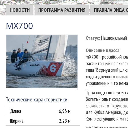
НОВОСТИ
ПРОГРАММА РАЗВИТИЯ
ПРАВИЛА ВИДА 
MX700
Статус
:
Национальный
Описание класса
:
mX700 - российский кл
рассчитанный на экипа
типа "Бермудский шлюп
лодка дневного плавани
управлении и, что нем
Производство ведется
Технические характеристики
богатый опыт создани
сложности: от кругосв
Длина
6,93 м
для Кубка Америки, до
Комплектующие и мате
Ширина
2,28 м