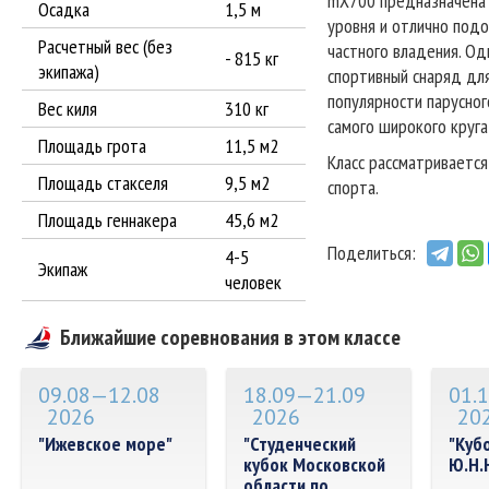
mX700 предназначена 
Осадка
1,5 м
уровня и отлично подо
Расчетный вес (без
частного владения. Од
- 815 кг
экипажа)
спортивный снаряд для
популярности парусног
Вес киля
310 кг
самого широкого круга
Площадь грота
11,5 м2
Класс рассматривается
Площадь стакселя
9,5 м2
спорта.
Площадь геннакера
45,6 м2
Поделиться:
4-5
Экипаж
человек
Ближайшие соревнования в этом классе
09.08—12.08
18.09—21.09
01.
2026
2026
20
"Ижевское море"
"Студенческий
"Куб
кубок Московской
Ю.Н.
области по