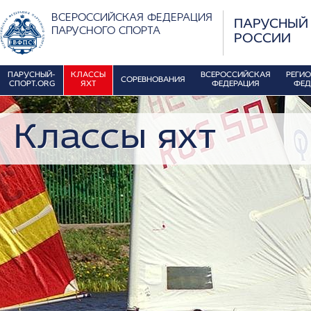
ВСЕРОССИЙСКАЯ ФЕДЕРАЦИЯ
ПАРУСНЫЙ
ПАРУСНОГО СПОРТА
РОССИИ
ПАРУСНЫЙ-
КЛАССЫ
ВСЕРОССИЙСКАЯ
РЕГИ
СОРЕВНОВАНИЯ
СПОРТ.ORG
ЯХТ
ФЕДЕРАЦИЯ
ФЕД
Классы яхт