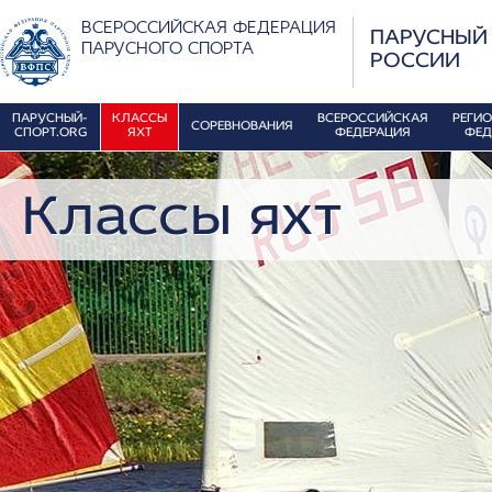
ВСЕРОССИЙСКАЯ ФЕДЕРАЦИЯ
ПАРУСНЫЙ
ПАРУСНОГО СПОРТА
РОССИИ
ПАРУСНЫЙ-
КЛАССЫ
ВСЕРОССИЙСКАЯ
РЕГИ
СОРЕВНОВАНИЯ
СПОРТ.ORG
ЯХТ
ФЕДЕРАЦИЯ
ФЕД
Классы яхт