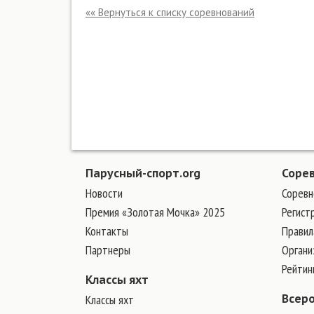
«« Вернуться к списку соревнований
Парусный-спорт.org
Соре
Новости
Соревн
Премия «Золотая Мочка» 2025
Регист
Контакты
Правил
Партнеры
Органи
Рейтин
Классы яхт
Классы яхт
Всер