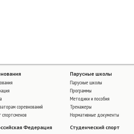
внования
Парусные школы
ования
Парусные школы
рация
Программы
а
Методики и пособия
заторам соревнований
Тренажеры
г спортсменов
Нормативные документы
оссийская Федерация
Студенческий спорт