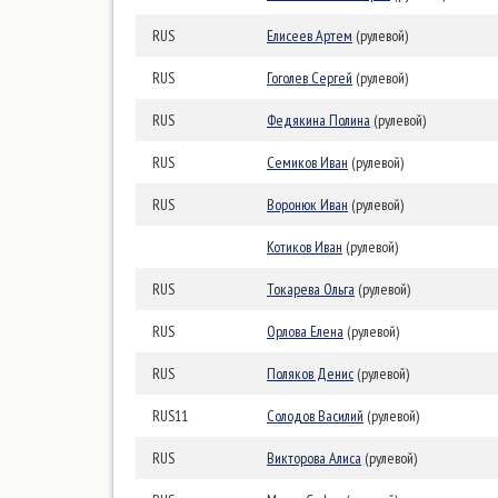
RUS
Елисеев Артем
(рулевой)
RUS
Гоголев Сергей
(рулевой)
RUS
Федякина Полина
(рулевой)
RUS
Семиков Иван
(рулевой)
RUS
Воронюк Иван
(рулевой)
Котиков Иван
(рулевой)
RUS
Токарева Ольга
(рулевой)
RUS
Орлова Елена
(рулевой)
RUS
Поляков Денис
(рулевой)
RUS11
Солодов Василий
(рулевой)
RUS
Викторова Алиса
(рулевой)