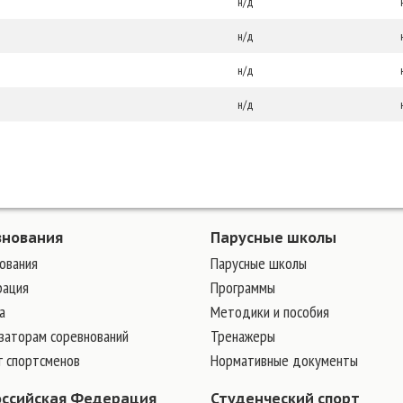
н/д
н/д
н/д
н/д
внования
Парусные школы
ования
Парусные школы
рация
Программы
а
Методики и пособия
заторам соревнований
Тренажеры
г спортсменов
Нормативные документы
оссийская Федерация
Студенческий спорт