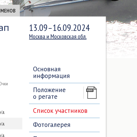
СМЕНОВ
ап
13.09–16.09.2024
Москва и Московская обл.
Основная
информация
Очки
Положение
о регате
Список участников
н/д
Фотогалерея
н/д
н/д