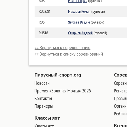
RUS
Малая София
(рулевой)
RUS228
Макаров Роман
(рулевой)
RUS
Ямбаев Вадим
(рулевой)
RUS18
Смирнов Андрей
(рулевой)
«« Вернуться к соревнованию
«« Вернуться к списку соревнований
Парусный-спорт.org
Соре
Новости
Соревн
Премия «Золотая Мочка» 2025
Регист
Контакты
Правил
Партнеры
Органи
Рейтин
Классы яхт
Классы яхт
Всер