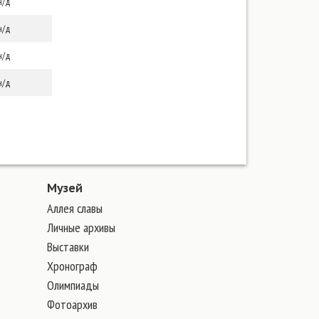
н/д
н/д
н/д
н/д
Музей
Аллея славы
Личные архивы
Выставки
Хронограф
Олимпиады
Фотоархив