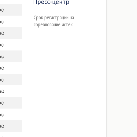
Пресс-центр
н/д
Срок регистрации на
н/д
соревнование истёк
н/д
н/д
н/д
н/д
н/д
н/д
н/д
н/д
н/д