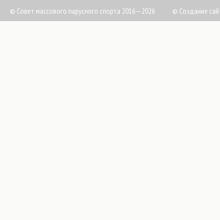
© Совет массового парусного спорта 2016—2026
©
Создание сай