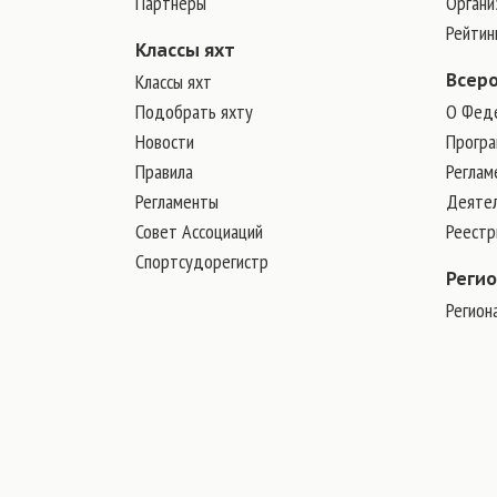
Партнеры
Органи
Рейтин
Классы яхт
Классы яхт
Всер
Подобрать яхту
О Фед
Новости
Програ
Правила
Реглам
Регламенты
Деяте
Совет Ассоциаций
Реест
Спортсудорегистр
Реги
Регион