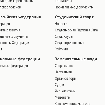
заторам соревнований
Тренажеры
г спортсменов
Нормативные документы
оссийская Федерация
Студенческий спорт
ерации
Новости
мма развития
Студенческая Парусная Лига
ентные документы
Студ. клубы
льность Федерации
Студ. соревнования
ры
Рейтинги
ональные федерации
Замечательные люди
альные федерации
Cпортсмены
Наставники
Организаторы
Судьи
Яхт. капитаны
Меценаты
Конструкторы, мастера