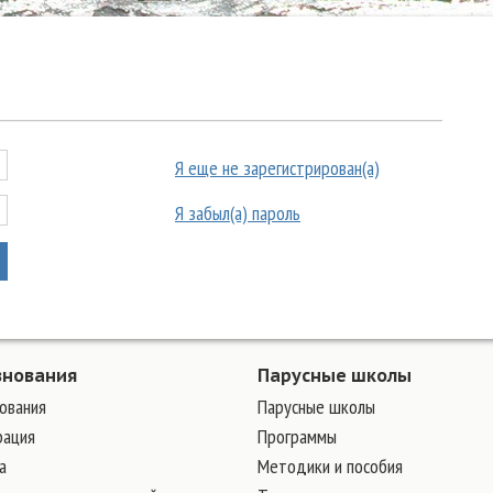
Я еще не зарегистрирован(а)
Я забыл(а) пароль
внования
Парусные школы
ования
Парусные школы
рация
Программы
а
Методики и пособия