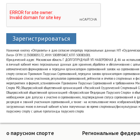
Зарегистрироваться
Нажимая кнопку «Отправить» я даю согласие оператору персональных данных НП «Студенческа
Лига» ОГРН 1135000005172, ИНН 5008998407, КПП 500801001.
Юридический адрес: Московская область Г. ДОЛГОПРУДНЫЙ УЛ. НАБЕРЕЖНАЯ Д. 4А на использо
в личный кабинет моих персональных данных для хранения, обработки и обезличивания с цель
автоматического формирования и передачи организаторам соревнований заявок на соревнования
спорту согласно Правилам Парусных Соревнований, передачи заявок организаторам соревновани
публикации списка участников, результатов соревнований, рейтингов и отчетов о спортивных и ф
мероприятиях в формате, установленном Правилами Парусных Соревнований и требованиями Ми
Спорта РФ, Общероссийской общественной организацией «Российский Студенческий Спортивный 
Общероссийской общественной организацией «Всероссийская Федерация Парусного Спорта» в объе
необходимом для допуска к участию в соревнованиях, подтверждения статуса соревнований и д
разрядов и званий участникам соревнований., а также - на использование моих изображений/фот
загруженных мною в личный кабинет и/или полученных во время спортивных/физкультурных 
парусному спорту с целью пропаганды парусного спорта.
о парусном спорте
Региональные федер