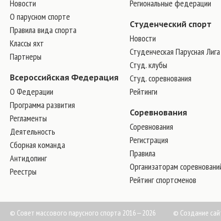
Новости
Региональные федерации
О парусном спорте
Студенческий спорт
Правила вида спорта
Новости
Классы яхт
Студенческая Парусная Лига
Партнеры
Студ. клубы
Всероссийская Федерация
Студ. соревнования
О Федерации
Рейтинги
Программа развития
Соревнования
Регламенты
Соревнования
Деятельность
Регистрация
Сборная команда
Правила
Антидопинг
Организаторам соревновани
Реестры
Рейтинг спортсменов
© Совет массового парусного спорта 2016—2026
©
Создание сай