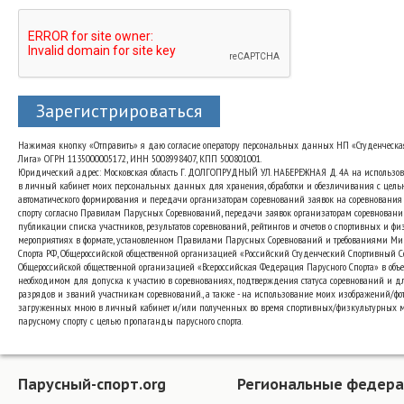
Зарегистрироваться
Нажимая кнопку «Отправить» я даю согласие оператору персональных данных НП «Студенческа
Лига» ОГРН 1135000005172, ИНН 5008998407, КПП 500801001.
Юридический адрес: Московская область Г. ДОЛГОПРУДНЫЙ УЛ. НАБЕРЕЖНАЯ Д. 4А на использо
в личный кабинет моих персональных данных для хранения, обработки и обезличивания с цель
автоматического формирования и передачи организаторам соревнований заявок на соревнования
спорту согласно Правилам Парусных Соревнований, передачи заявок организаторам соревновани
публикации списка участников, результатов соревнований, рейтингов и отчетов о спортивных и ф
мероприятиях в формате, установленном Правилами Парусных Соревнований и требованиями Ми
Спорта РФ, Общероссийской общественной организацией «Российский Студенческий Спортивный 
Общероссийской общественной организацией «Всероссийская Федерация Парусного Спорта» в объе
необходимом для допуска к участию в соревнованиях, подтверждения статуса соревнований и д
разрядов и званий участникам соревнований., а также - на использование моих изображений/фот
загруженных мною в личный кабинет и/или полученных во время спортивных/физкультурных 
парусному спорту с целью пропаганды парусного спорта.
Парусный-спорт.org
Региональные федер