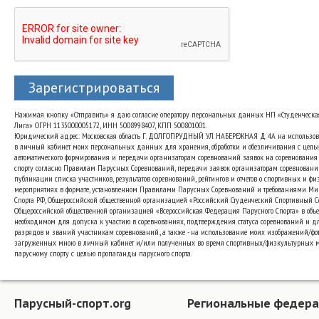
Зарегистрироваться
Нажимая кнопку «Отправить» я даю согласие оператору персональных данных НП «Студенческа
Лига» ОГРН 1135000005172, ИНН 5008998407, КПП 500801001.
Юридический адрес: Московская область Г. ДОЛГОПРУДНЫЙ УЛ. НАБЕРЕЖНАЯ Д. 4А на использо
в личный кабинет моих персональных данных для хранения, обработки и обезличивания с цель
автоматического формирования и передачи организаторам соревнований заявок на соревнования
спорту согласно Правилам Парусных Соревнований, передачи заявок организаторам соревновани
публикации списка участников, результатов соревнований, рейтингов и отчетов о спортивных и ф
мероприятиях в формате, установленном Правилами Парусных Соревнований и требованиями Ми
Спорта РФ, Общероссийской общественной организацией «Российский Студенческий Спортивный 
Общероссийской общественной организацией «Всероссийская Федерация Парусного Спорта» в объе
необходимом для допуска к участию в соревнованиях, подтверждения статуса соревнований и д
разрядов и званий участникам соревнований., а также - на использование моих изображений/фот
загруженных мною в личный кабинет и/или полученных во время спортивных/физкультурных 
парусному спорту с целью пропаганды парусного спорта.
Парусный-спорт.org
Региональные федер