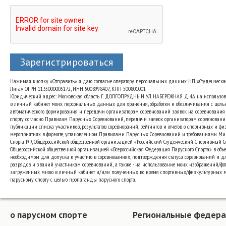
Зарегистрироваться
Нажимая кнопку «Отправить» я даю согласие оператору персональных данных НП «Студенческа
Лига» ОГРН 1135000005172, ИНН 5008998407, КПП 500801001.
Юридический адрес: Московская область Г. ДОЛГОПРУДНЫЙ УЛ. НАБЕРЕЖНАЯ Д. 4А на использо
в личный кабинет моих персональных данных для хранения, обработки и обезличивания с цель
автоматического формирования и передачи организаторам соревнований заявок на соревнования
спорту согласно Правилам Парусных Соревнований, передачи заявок организаторам соревновани
публикации списка участников, результатов соревнований, рейтингов и отчетов о спортивных и ф
мероприятиях в формате, установленном Правилами Парусных Соревнований и требованиями Ми
Спорта РФ, Общероссийской общественной организацией «Российский Студенческий Спортивный 
Общероссийской общественной организацией «Всероссийская Федерация Парусного Спорта» в объе
необходимом для допуска к участию в соревнованиях, подтверждения статуса соревнований и д
разрядов и званий участникам соревнований., а также - на использование моих изображений/фот
загруженных мною в личный кабинет и/или полученных во время спортивных/физкультурных 
парусному спорту с целью пропаганды парусного спорта.
о парусном спорте
Региональные федер