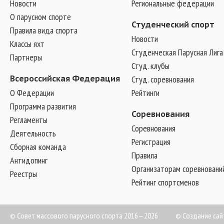
Новости
Региональные федерации
О парусном спорте
Студенческий спорт
Правила вида спорта
Новости
Классы яхт
Студенческая Парусная Лига
Партнеры
Студ. клубы
Всероссийская Федерация
Студ. соревнования
О Федерации
Рейтинги
Программа развития
Соревнования
Регламенты
Соревнования
Деятельность
Регистрация
Сборная команда
Правила
Антидопинг
Организаторам соревновани
Реестры
Рейтинг спортсменов
© Совет массового парусного спорта 2016—2026
©
Создание сай