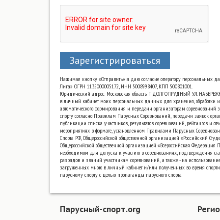
Зарегистрироваться
Нажимая кнопку «Отправить» я даю согласие оператору персональных д
Лига» ОГРН 1135000005172, ИНН 5008998407, КПП 500801001.
Юридический адрес: Московская область Г. ДОЛГОПРУДНЫЙ УЛ. НАБЕРЕЖ
в личный кабинет моих персональных данных для хранения, обработки и
автоматического формирования и передачи организаторам соревнований з
спорту согласно Правилам Парусных Соревнований, передачи заявок орга
публикации списка участников, результатов соревнований, рейтингов и от
мероприятиях в формате, установленном Правилами Парусных Соревнова
Спорта РФ, Общероссийской общественной организацией «Российский Сту
Общероссийской общественной организацией «Всероссийская Федерация Па
необходимом для допуска к участию в соревнованиях, подтверждения ста
разрядов и званий участникам соревнований., а также - на использовани
загруженных мною в личный кабинет и/или полученных во время спорт
парусному спорту с целью пропаганды парусного спорта.
Парусный-спорт.org
Реги