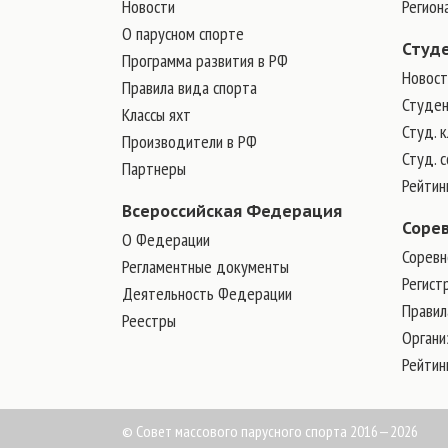
Новости
Регион
О парусном спорте
Студ
Программа развития в РФ
Новост
Правила вида спорта
Студен
Классы яхт
Студ. 
Производители в РФ
Студ. 
Партнеры
Рейтин
Всероссийская Федерация
Соре
О Федерации
Соревн
Регламентные документы
Регист
Деятельность Федерации
Правил
Реестры
Органи
Рейтин
© Совет массового парусного спорта 2016—2026