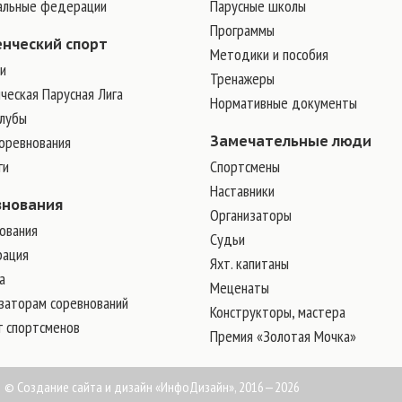
альные федерации
Парусные школы
Программы
енческий спорт
Методики и пособия
и
Тренажеры
ческая Парусная Лига
Нормативные документы
клубы
соревнования
Замечательные люди
ги
Cпортсмены
Наставники
внования
Организаторы
ования
Судьи
рация
Яхт. капитаны
а
Меценаты
заторам соревнований
Конструкторы, мастера
г спортсменов
Премия «Золотая Мочка»
©
Создание сайта и дизайн
«ИнфоДизайн», 2016—2026