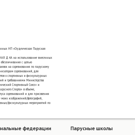
анных НП «Студенческая Парусная
НАЯ Д. 4А на использование внесенных
 обезличивания с целью
аявок на соревнования по парусному
низаторам соревнований, для
четов о спортивных и физкультурных
ний и требованиями Министерства
денческий Спортивный Союз» и
русного Спорта» в объеме,
туса соревнований и для присвоения
е моих изображений/фотографий,
ивных/физкультурных мероприятий по
ональные федерации
Парусные школы