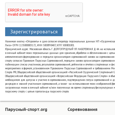
Зарегистрироваться
Нажимая кнопку «Отправить» я даю согласие оператору персональных данных НП «Студенческа
Лига» ОГРН 1135000005172, ИНН 5008998407, КПП 500801001.
Юридический адрес: Московская область Г. ДОЛГОПРУДНЫЙ УЛ. НАБЕРЕЖНАЯ Д. 4А на использо
в личный кабинет моих персональных данных для хранения, обработки и обезличивания с цель
автоматического формирования и передачи организаторам соревнований заявок на соревнования
спорту согласно Правилам Парусных Соревнований, передачи заявок организаторам соревновани
публикации списка участников, результатов соревнований, рейтингов и отчетов о спортивных и ф
мероприятиях в формате, установленном Правилами Парусных Соревнований и требованиями Ми
Спорта РФ, Общероссийской общественной организацией «Российский Студенческий Спортивный 
Общероссийской общественной организацией «Всероссийская Федерация Парусного Спорта» в объе
необходимом для допуска к участию в соревнованиях, подтверждения статуса соревнований и д
разрядов и званий участникам соревнований., а также - на использование моих изображений/фот
загруженных мною в личный кабинет и/или полученных во время спортивных/физкультурных 
парусному спорту с целью пропаганды парусного спорта.
Парусный-спорт.org
Соревнования