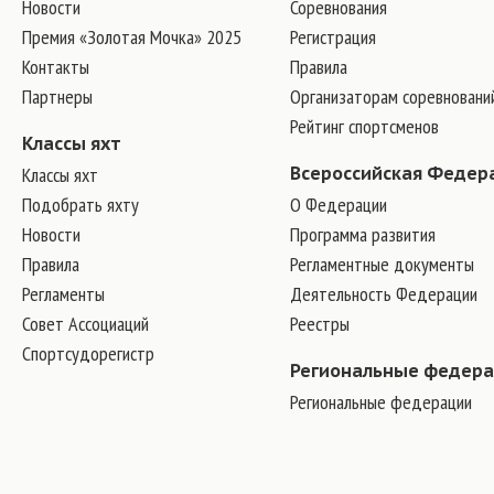
Новости
Соревнования
Премия «Золотая Мочка» 2025
Регистрация
Контакты
Правила
Партнеры
Организаторам соревновани
Рейтинг спортсменов
Классы яхт
Классы яхт
Всероссийская Федер
Подобрать яхту
О Федерации
Новости
Программа развития
Правила
Регламентные документы
Регламенты
Деятельность Федерации
Совет Ассоциаций
Реестры
Спортсудорегистр
Региональные федер
Региональные федерации