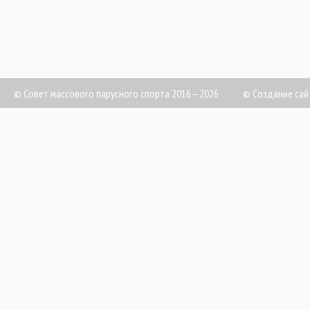
© Совет массового парусного спорта 2016—2026
©
Создание сай