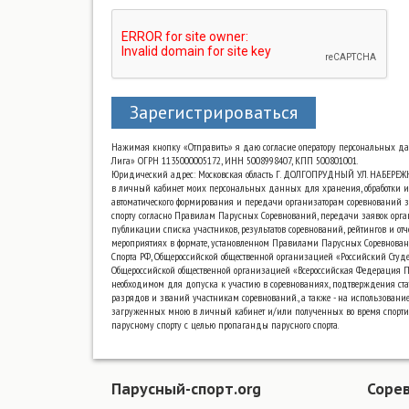
Зарегистрироваться
Нажимая кнопку «Отправить» я даю согласие оператору персональных д
Лига» ОГРН 1135000005172, ИНН 5008998407, КПП 500801001.
Юридический адрес: Московская область Г. ДОЛГОПРУДНЫЙ УЛ. НАБЕРЕЖ
в личный кабинет моих персональных данных для хранения, обработки и
автоматического формирования и передачи организаторам соревнований з
спорту согласно Правилам Парусных Соревнований, передачи заявок орга
публикации списка участников, результатов соревнований, рейтингов и от
мероприятиях в формате, установленном Правилами Парусных Соревнова
Спорта РФ, Общероссийской общественной организацией «Российский Сту
Общероссийской общественной организацией «Всероссийская Федерация Па
необходимом для допуска к участию в соревнованиях, подтверждения ста
разрядов и званий участникам соревнований., а также - на использовани
загруженных мною в личный кабинет и/или полученных во время спорт
парусному спорту с целью пропаганды парусного спорта.
Парусный-спорт.org
Соре