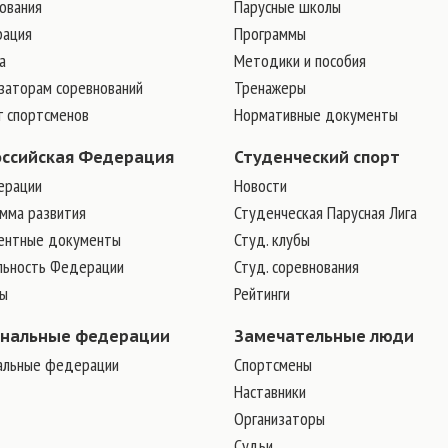
ования
Парусные школы
рация
Программы
а
Методики и пособия
заторам соревнований
Тренажеры
г спортсменов
Нормативные документы
оссийская Федерация
Студенческий спорт
ерации
Новости
мма развития
Студенческая Парусная Лига
ентные документы
Студ. клубы
льность Федерации
Студ. соревнования
ры
Рейтинги
ональные федерации
Замечательные люди
альные федерации
Cпортсмены
Наставники
Организаторы
Судьи