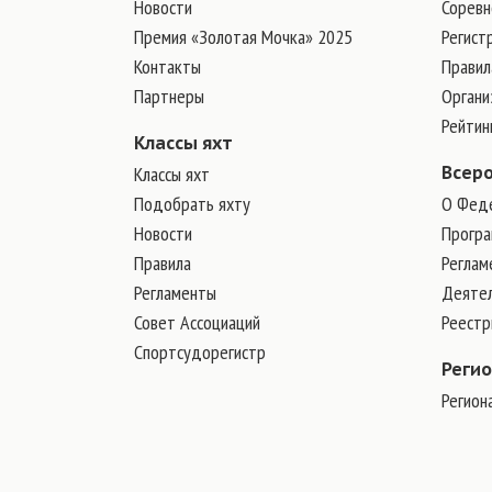
Новости
Соревн
Премия «Золотая Мочка» 2025
Регист
Контакты
Правил
Партнеры
Органи
Рейтин
Классы яхт
Классы яхт
Всер
Подобрать яхту
О Фед
Новости
Програ
Правила
Реглам
Регламенты
Деяте
Совет Ассоциаций
Реест
Спортсудорегистр
Реги
Регион