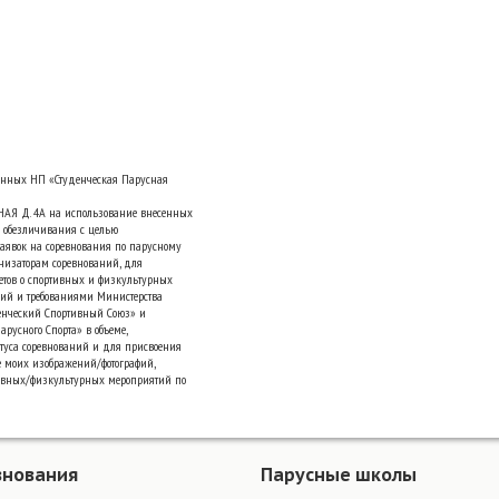
анных НП «Студенческая Парусная
НАЯ Д. 4А на использование внесенных
 обезличивания с целью
аявок на соревнования по парусному
низаторам соревнований, для
четов о спортивных и физкультурных
ний и требованиями Министерства
денческий Спортивный Союз» и
русного Спорта» в объеме,
туса соревнований и для присвоения
е моих изображений/фотографий,
ивных/физкультурных мероприятий по
внования
Парусные школы