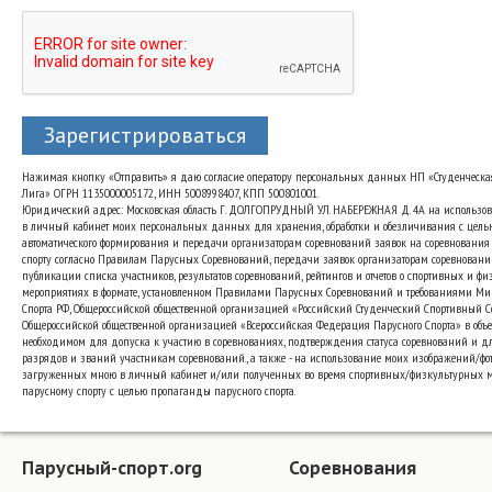
Зарегистрироваться
Нажимая кнопку «Отправить» я даю согласие оператору персональных данных НП «Студенческа
Лига» ОГРН 1135000005172, ИНН 5008998407, КПП 500801001.
Юридический адрес: Московская область Г. ДОЛГОПРУДНЫЙ УЛ. НАБЕРЕЖНАЯ Д. 4А на использо
в личный кабинет моих персональных данных для хранения, обработки и обезличивания с цель
автоматического формирования и передачи организаторам соревнований заявок на соревнования
спорту согласно Правилам Парусных Соревнований, передачи заявок организаторам соревновани
публикации списка участников, результатов соревнований, рейтингов и отчетов о спортивных и ф
мероприятиях в формате, установленном Правилами Парусных Соревнований и требованиями Ми
Спорта РФ, Общероссийской общественной организацией «Российский Студенческий Спортивный 
Общероссийской общественной организацией «Всероссийская Федерация Парусного Спорта» в объе
необходимом для допуска к участию в соревнованиях, подтверждения статуса соревнований и д
разрядов и званий участникам соревнований., а также - на использование моих изображений/фот
загруженных мною в личный кабинет и/или полученных во время спортивных/физкультурных 
парусному спорту с целью пропаганды парусного спорта.
Парусный-спорт.org
Соревнования