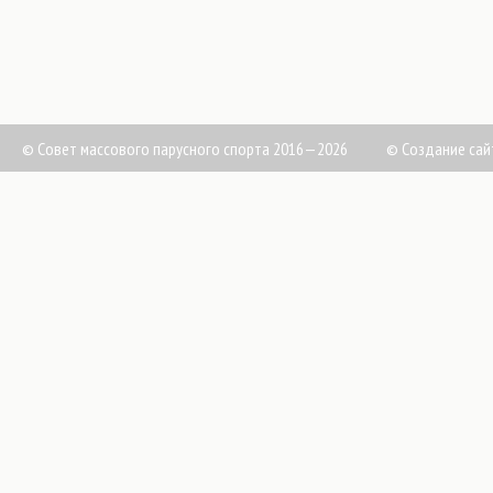
© Совет массового парусного спорта 2016—2026
©
Создание сай