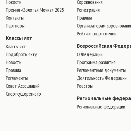
Новости
Соревнования
Премия «Золотая Мочка» 2025
Регистрация
Контакты
Правила
Партнеры
Организаторам соревновани
Рейтинг спортсменов
Классы яхт
Классы яхт
Всероссийская Федер
Подобрать яхту
О Федерации
Новости
Программа развития
Правила
Регламентные документы
Регламенты
Деятельность Федерации
Совет Ассоциаций
Реестры
Спортсудорегистр
Региональные федер
Региональные федерации