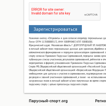
Зарегистрироваться
Нажимая кнопку «Отправить» я даю согласие оператору персональных д
Лига» ОГРН 1135000005172, ИНН 5008998407, КПП 500801001.
Юридический адрес: Московская область Г. ДОЛГОПРУДНЫЙ УЛ. НАБЕРЕЖ
в личный кабинет моих персональных данных для хранения, обработки и
автоматического формирования и передачи организаторам соревнований з
спорту согласно Правилам Парусных Соревнований, передачи заявок орга
публикации списка участников, результатов соревнований, рейтингов и от
мероприятиях в формате, установленном Правилами Парусных Соревнова
Спорта РФ, Общероссийской общественной организацией «Российский Сту
Общероссийской общественной организацией «Всероссийская Федерация Па
необходимом для допуска к участию в соревнованиях, подтверждения ста
разрядов и званий участникам соревнований., а также - на использовани
загруженных мною в личный кабинет и/или полученных во время спорт
парусному спорту с целью пропаганды парусного спорта.
Парусный-спорт.org
Реги