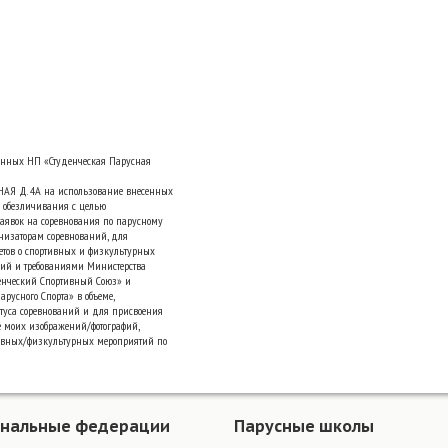
анных НП «Студенческая Парусная
НАЯ Д. 4А на использование внесенных
 обезличивания с целью
аявок на соревнования по парусному
низаторам соревнований, для
четов о спортивных и физкультурных
ний и требованиями Министерства
денческий Спортивный Союз» и
русного Спорта» в объеме,
туса соревнований и для присвоения
е моих изображений/фотографий,
ивных/физкультурных мероприятий по
ональные федерации
Парусные школы