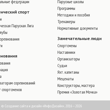
альные федерации
Парусные школы
Программы
енческий спорт
Методики и пособия
и
Тренажеры
ческая Парусная Лига
Нормативные документы
клубы
соревнования
Замечательные люди
ги
Cпортсмены
Наставники
внования
Организаторы
ования
Судьи
рация
Яхт. капитаны
а
Меценаты
заторам соревнований
Конструкторы, мастера
г спортсменов
Премия «Золотая Мочка»
©
Создание сайта и дизайн
«ИнфоДизайн», 2016—2026