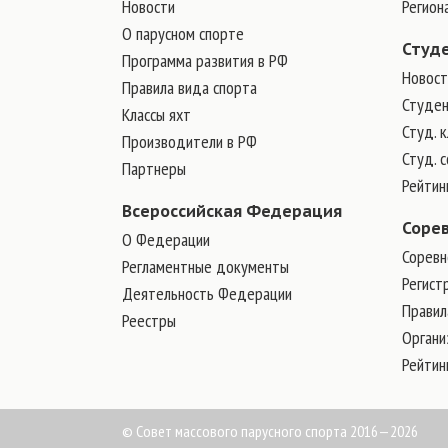
Новости
Регион
О парусном спорте
Студ
Программа развития в РФ
Новост
Правила вида спорта
Студен
Классы яхт
Студ. 
Производители в РФ
Студ. 
Партнеры
Рейтин
Всероссийская Федерация
Соре
О Федерации
Соревн
Регламентные документы
Регист
Деятельность Федерации
Правил
Реестры
Органи
Рейтин
© Совет массового парусного спорта 2016—2026