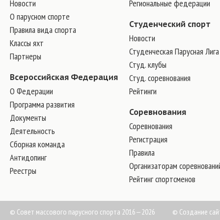
Новости
Региональные федерации
О парусном спорте
Студенческий спорт
Правила вида спорта
Новости
Классы яхт
Студенческая Парусная Лига
Партнеры
Студ. клубы
Всероссийская Федерация
Студ. соревнования
О Федерации
Рейтинги
Программа развития
Соревнования
Документы
Соревнования
Деятельность
Регистрация
Сборная команда
Правила
Антидопинг
Организаторам соревновани
Реестры
Рейтинг спортсменов
© Совет массового парусного спорта 2016—2026
©
Создание сай