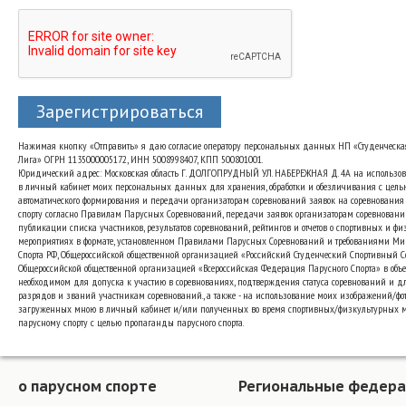
Зарегистрироваться
Нажимая кнопку «Отправить» я даю согласие оператору персональных данных НП «Студенческа
Лига» ОГРН 1135000005172, ИНН 5008998407, КПП 500801001.
Юридический адрес: Московская область Г. ДОЛГОПРУДНЫЙ УЛ. НАБЕРЕЖНАЯ Д. 4А на использо
в личный кабинет моих персональных данных для хранения, обработки и обезличивания с цель
автоматического формирования и передачи организаторам соревнований заявок на соревнования
спорту согласно Правилам Парусных Соревнований, передачи заявок организаторам соревновани
публикации списка участников, результатов соревнований, рейтингов и отчетов о спортивных и ф
мероприятиях в формате, установленном Правилами Парусных Соревнований и требованиями Ми
Спорта РФ, Общероссийской общественной организацией «Российский Студенческий Спортивный 
Общероссийской общественной организацией «Всероссийская Федерация Парусного Спорта» в объе
необходимом для допуска к участию в соревнованиях, подтверждения статуса соревнований и д
разрядов и званий участникам соревнований., а также - на использование моих изображений/фот
загруженных мною в личный кабинет и/или полученных во время спортивных/физкультурных 
парусному спорту с целью пропаганды парусного спорта.
о парусном спорте
Региональные федер