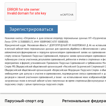
Зарегистрироваться
Нажимая кнопку «Отправить» я даю согласие оператору персональных данных НП «Студенческа
Лига» ОГРН 1135000005172, ИНН 5008998407, КПП 500801001.
Юридический адрес: Московская область Г. ДОЛГОПРУДНЫЙ УЛ. НАБЕРЕЖНАЯ Д. 4А на использо
в личный кабинет моих персональных данных для хранения, обработки и обезличивания с цель
автоматического формирования и передачи организаторам соревнований заявок на соревнования
спорту согласно Правилам Парусных Соревнований, передачи заявок организаторам соревновани
публикации списка участников, результатов соревнований, рейтингов и отчетов о спортивных и ф
мероприятиях в формате, установленном Правилами Парусных Соревнований и требованиями Ми
Спорта РФ, Общероссийской общественной организацией «Российский Студенческий Спортивный 
Общероссийской общественной организацией «Всероссийская Федерация Парусного Спорта» в объе
необходимом для допуска к участию в соревнованиях, подтверждения статуса соревнований и д
разрядов и званий участникам соревнований., а также - на использование моих изображений/фот
загруженных мною в личный кабинет и/или полученных во время спортивных/физкультурных 
парусному спорту с целью пропаганды парусного спорта.
Парусный-спорт.org
Региональные федер