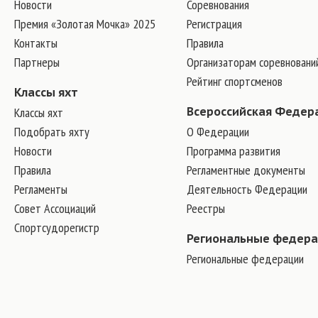
Новости
Соревнования
Премия «Золотая Мочка» 2025
Регистрация
Контакты
Правила
Партнеры
Организаторам соревновани
Рейтинг спортсменов
Классы яхт
Классы яхт
Всероссийская Федер
Подобрать яхту
О Федерации
Новости
Программа развития
Правила
Регламентные документы
Регламенты
Деятельность Федерации
Совет Ассоциаций
Реестры
Спортсудорегистр
Региональные федер
Региональные федерации