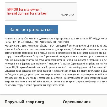
Зарегистрироваться
Нажимая кнопку «Отправить» я даю согласие оператору персональных данных НП «Студенческа
Лига» ОГРН 1135000005172, ИНН 5008998407, КПП 500801001.
Юридический адрес: Московская область Г. ДОЛГОПРУДНЫЙ УЛ. НАБЕРЕЖНАЯ Д. 4А на использо
в личный кабинет моих персональных данных для хранения, обработки и обезличивания с цель
автоматического формирования и передачи организаторам соревнований заявок на соревнования
спорту согласно Правилам Парусных Соревнований, передачи заявок организаторам соревновани
публикации списка участников, результатов соревнований, рейтингов и отчетов о спортивных и ф
мероприятиях в формате, установленном Правилами Парусных Соревнований и требованиями Ми
Спорта РФ, Общероссийской общественной организацией «Российский Студенческий Спортивный 
Общероссийской общественной организацией «Всероссийская Федерация Парусного Спорта» в объе
необходимом для допуска к участию в соревнованиях, подтверждения статуса соревнований и д
разрядов и званий участникам соревнований., а также - на использование моих изображений/фот
загруженных мною в личный кабинет и/или полученных во время спортивных/физкультурных 
парусному спорту с целью пропаганды парусного спорта.
Парусный-спорт.org
Соревнования