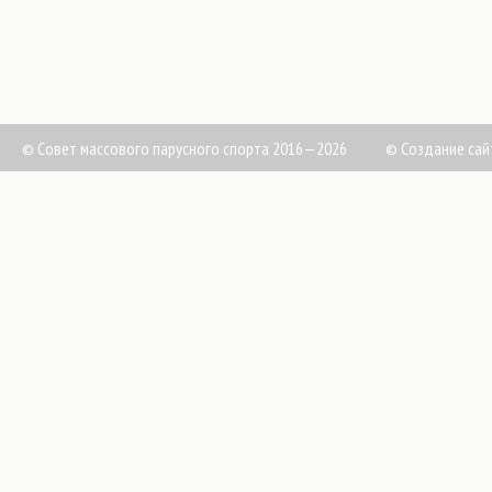
© Совет массового парусного спорта 2016—2026
©
Создание сай