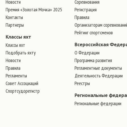
Новости
Соревнования
Премия «Золотая Мочка» 2025
Регистрация
Контакты
Правила
Партнеры
Организаторам соревновани
Рейтинг спортсменов
Классы яхт
Классы яхт
Всероссийская Федер
Подобрать яхту
О Федерации
Новости
Программа развития
Правила
Регламентные документы
Регламенты
Деятельность Федерации
Совет Ассоциаций
Реестры
Спортсудорегистр
Региональные федер
Региональные федерации