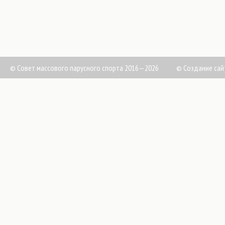
© Совет массового парусного спорта 2016—2026
©
Создание сай