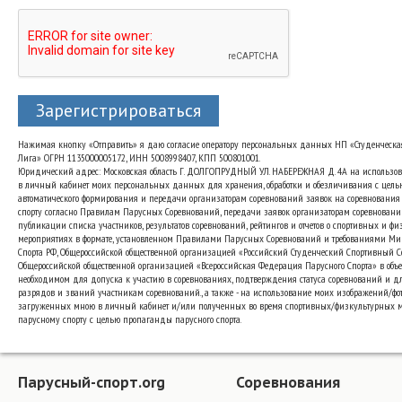
Зарегистрироваться
Нажимая кнопку «Отправить» я даю согласие оператору персональных данных НП «Студенческа
Лига» ОГРН 1135000005172, ИНН 5008998407, КПП 500801001.
Юридический адрес: Московская область Г. ДОЛГОПРУДНЫЙ УЛ. НАБЕРЕЖНАЯ Д. 4А на использо
в личный кабинет моих персональных данных для хранения, обработки и обезличивания с цель
автоматического формирования и передачи организаторам соревнований заявок на соревнования
спорту согласно Правилам Парусных Соревнований, передачи заявок организаторам соревновани
публикации списка участников, результатов соревнований, рейтингов и отчетов о спортивных и ф
мероприятиях в формате, установленном Правилами Парусных Соревнований и требованиями Ми
Спорта РФ, Общероссийской общественной организацией «Российский Студенческий Спортивный 
Общероссийской общественной организацией «Всероссийская Федерация Парусного Спорта» в объе
необходимом для допуска к участию в соревнованиях, подтверждения статуса соревнований и д
разрядов и званий участникам соревнований., а также - на использование моих изображений/фот
загруженных мною в личный кабинет и/или полученных во время спортивных/физкультурных 
парусному спорту с целью пропаганды парусного спорта.
Парусный-спорт.org
Соревнования