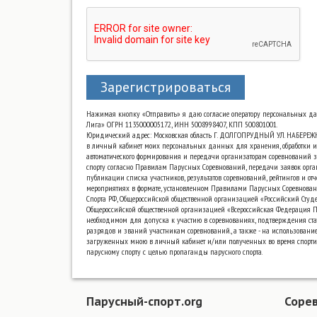
Зарегистрироваться
Нажимая кнопку «Отправить» я даю согласие оператору персональных д
Лига» ОГРН 1135000005172, ИНН 5008998407, КПП 500801001.
Юридический адрес: Московская область Г. ДОЛГОПРУДНЫЙ УЛ. НАБЕРЕЖ
в личный кабинет моих персональных данных для хранения, обработки и
автоматического формирования и передачи организаторам соревнований з
спорту согласно Правилам Парусных Соревнований, передачи заявок орга
публикации списка участников, результатов соревнований, рейтингов и от
мероприятиях в формате, установленном Правилами Парусных Соревнова
Спорта РФ, Общероссийской общественной организацией «Российский Сту
Общероссийской общественной организацией «Всероссийская Федерация Па
необходимом для допуска к участию в соревнованиях, подтверждения ста
разрядов и званий участникам соревнований., а также - на использовани
загруженных мною в личный кабинет и/или полученных во время спорт
парусному спорту с целью пропаганды парусного спорта.
Парусный-спорт.org
Соре