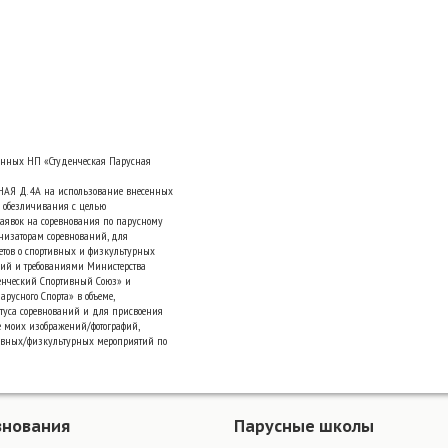
анных НП «Студенческая Парусная
НАЯ Д. 4А на использование внесенных
 обезличивания с целью
аявок на соревнования по парусному
низаторам соревнований, для
четов о спортивных и физкультурных
ний и требованиями Министерства
денческий Спортивный Союз» и
русного Спорта» в объеме,
туса соревнований и для присвоения
е моих изображений/фотографий,
ивных/физкультурных мероприятий по
внования
Парусные школы