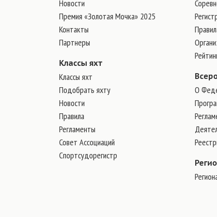
Новости
Соревн
Премия «Золотая Мочка» 2025
Регист
Контакты
Правил
Партнеры
Органи
Рейтин
Классы яхт
Классы яхт
Всер
Подобрать яхту
О Фед
Новости
Програ
Правила
Реглам
Регламенты
Деяте
Совет Ассоциаций
Реест
Спортсудорегистр
Реги
Регион