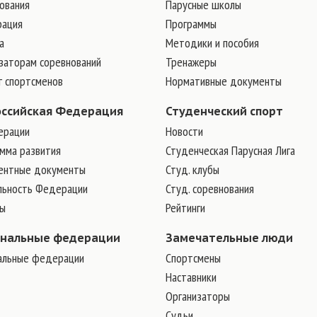
ования
Парусные школы
рация
Программы
а
Методики и пособия
заторам соревнований
Тренажеры
г спортсменов
Нормативные документы
оссийская Федерация
Студенческий спорт
ерации
Новости
мма развития
Студенческая Парусная Лига
ентные документы
Студ. клубы
льность Федерации
Студ. соревнования
ры
Рейтинги
ональные федерации
Замечательные люди
альные федерации
Cпортсмены
Наставники
Организаторы
Судьи