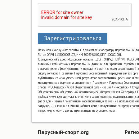
Зарегистрироваться
Нажимая кнопку «Отправить» я даю согласие оператору персональных д
Лига» ОГРН 1135000005172, ИНН 5008998407, КПП 500801001.
Юридический адрес: Московская область Г. ДОЛГОПРУДНЫЙ УЛ. НАБЕРЕЖ
в личный кабинет моих персональных данных для хранения, обработки и
автоматического формирования и передачи организаторам соревнований з
спорту согласно Правилам Парусных Соревнований, передачи заявок орга
публикации списка участников, результатов соревнований, рейтингов и от
мероприятиях в формате, установленном Правилами Парусных Соревнова
Спорта РФ, Общероссийской общественной организацией «Российский Сту
Общероссийской общественной организацией «Всероссийская Федерация Па
необходимом для допуска к участию в соревнованиях, подтверждения ста
разрядов и званий участникам соревнований., а также - на использовани
загруженных мною в личный кабинет и/или полученных во время спорт
парусному спорту с целью пропаганды парусного спорта.
Парусный-спорт.org
Реги