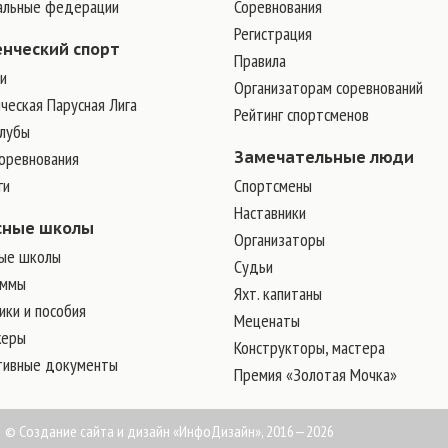
альные федерации
Соревнования
Регистрация
енческий спорт
Правила
и
Организаторам соревнований
ческая Парусная Лига
Рейтинг спортсменов
клубы
соревнования
Замечательные люди
ги
Cпортсмены
Наставники
сные школы
Организаторы
ые школы
Судьи
аммы
Яхт. капитаны
ки и пособия
Меценаты
жеры
Конструкторы, мастера
тивные документы
Премия «Золотая Мочка»
©
Создание сайта и дизайн
«ИнфоДизайн», 2016—2026