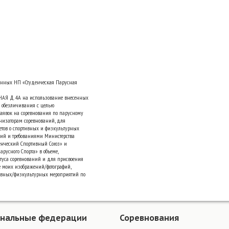
анных НП «Студенческая Парусная
НАЯ Д. 4А на использование внесенных
 обезличивания с целью
аявок на соревнования по парусному
низаторам соревнований, для
четов о спортивных и физкультурных
ний и требованиями Министерства
денческий Спортивный Союз» и
русного Спорта» в объеме,
туса соревнований и для присвоения
е моих изображений/фотографий,
ивных/физкультурных мероприятий по
ональные федерации
Соревнования