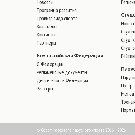
Новости
Регион
Программа развития
Студ
Правила вида спорта
Новост
Классы яхт
Студен
Контакты
Студ. 
Партнеры
Студ. 
Всероссийская Федерация
Рейтин
О Федерации
Пару
Регламентные документы
Парусн
Деятельность Федерации
Прогр
Реестры
Методи
Трена
Норма
© Совет массового парусного спорта 2016—2026