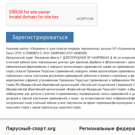
Зарегистрироваться
Нажимая кнопку «Отправить» я даю согласие оператору персональных данных НП «Студенческа
Лига» ОГРН 1135000005172, ИНН 5008998407, КПП 500801001.
Юридический адрес: Московская область Г. ДОЛГОПРУДНЫЙ УЛ. НАБЕРЕЖНАЯ Д. 4А на использо
в личный кабинет моих персональных данных для хранения, обработки и обезличивания с цель
автоматического формирования и передачи организаторам соревнований заявок на соревнования
спорту согласно Правилам Парусных Соревнований, передачи заявок организаторам соревновани
публикации списка участников, результатов соревнований, рейтингов и отчетов о спортивных и ф
мероприятиях в формате, установленном Правилами Парусных Соревнований и требованиями Ми
Спорта РФ, Общероссийской общественной организацией «Российский Студенческий Спортивный 
Общероссийской общественной организацией «Всероссийская Федерация Парусного Спорта» в объе
необходимом для допуска к участию в соревнованиях, подтверждения статуса соревнований и д
разрядов и званий участникам соревнований., а также - на использование моих изображений/фот
загруженных мною в личный кабинет и/или полученных во время спортивных/физкультурных 
парусному спорту с целью пропаганды парусного спорта.
Парусный-спорт.org
Региональные федер