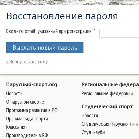
Восстановление пароля
Введите email, указанный при регистрации
*
Выслать новый пароль
« Вернуться к входу
Парусный-спорт.org
Региональные федер
Новости
Региональные федерации
О парусном спорте
Студенческий спорт
Программа развития в РФ
Новости
Правила вида спорта
Студенческая Парусная Лига
Классы яхт
Студ. клубы
Производители в РФ