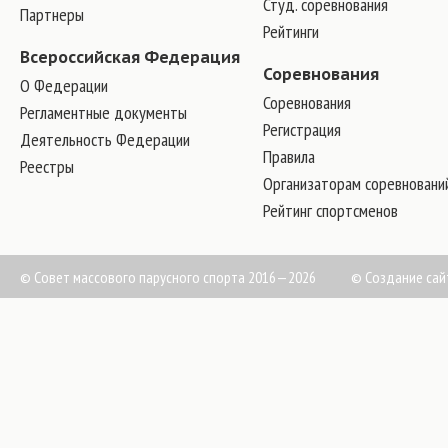
Студ. соревнования
Партнеры
Рейтинги
Всероссийская Федерация
Соревнования
О Федерации
Соревнования
Регламентные документы
Регистрация
Деятельность Федерации
Правила
Реестры
Организаторам соревновани
Рейтинг спортсменов
© Совет массового парусного спорта 2016—2026
©
Создание сай