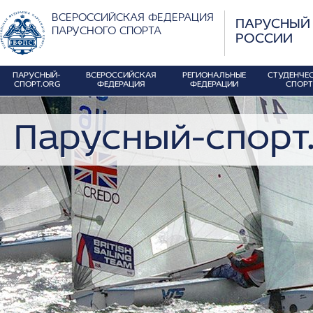
ВСЕРОССИЙСКАЯ ФЕДЕРАЦИЯ
ПАРУСНЫЙ
ПАРУСНОГО СПОРТА
РОССИИ
ПАРУСНЫЙ-
ВСЕРОССИЙСКАЯ
РЕГИОНАЛЬНЫЕ
СТУДЕНЧЕ
СПОРТ.ORG
ФЕДЕРАЦИЯ
ФЕДЕРАЦИИ
СПОРТ
Парусный-спорт