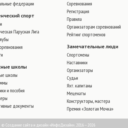
альные федерации
Соревнования
Регистрация
енческий спорт
Правила
и
Организаторам соревнований
ческая Парусная Лига
Рейтинг спортсменов
клубы
соревнования
Замечательные люди
ги
Cпортсмены
Наставники
сные школы
Организаторы
ые школы
Судьи
аммы
Яхт. капитаны
ки и пособия
Меценаты
жеры
Конструкторы, мастера
тивные документы
Премия «Золотая Мочка»
©
Создание сайта и дизайн
«ИнфоДизайн», 2016—2026