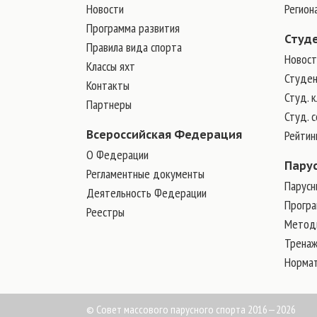
Новости
Регион
Программа развития
Студ
Правила вида спорта
Новост
Классы яхт
Студен
Контакты
Студ. 
Партнеры
Студ. 
Всероссийская Федерация
Рейтин
О Федерации
Пару
Регламентные документы
Парусн
Деятельность Федерации
Прогр
Реестры
Методи
Трена
Норма
© Совет массового парусного спорта 2016—2026