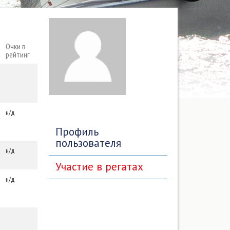
Очки в
рейтинг
н/д
Профиль
пользователя
н/д
Участие в регатах
н/д