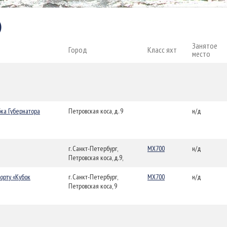
)
Занятое
Город
Класс яхт
место
бка Губернатора
Петровская коса, д. 9
н/д
г. Санкт-Петербург,
MX700
н/д
Петровская коса, д.9,
орту «Кубок
г. Санкт-Петербург,
MX700
н/д
Петровская коса, 9