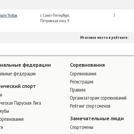
орту "Кубок
г. Санкт-Петербург,
7
Петровская коса, 9
Итоговое место в рейтинге:
ональные федерации
Соревнования
альные федерации
Соревнования
Регистрация
енческий спорт
Правила
и
Организаторам соревнований
ческая Парусная Лига
Рейтинг спортсменов
клубы
соревнования
Замечательные люди
ги
Cпортсмены