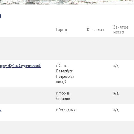
)
Занятое
Город
Класс яхт
место
порту «Кубок Студенческой
г. Санкт-
н/д
Петербург,
Петровская
коса, 9
г. Москва,
н/д
Строгино
и
г. Геленджик
н/д