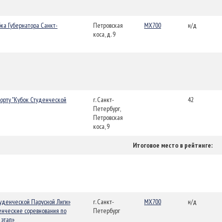
бка Губернатора Санкт-
Петровская
MX700
н/д
коса, д. 9
орту "Кубок Студенческой
г. Санкт-
42
Петербург,
Петровская
коса, 9
Итоговое место в рейтинге:
туденческой Парусной Лиги»
г. Санкт-
MX700
н/д
денческие соревнования по
Петербург
 этап»