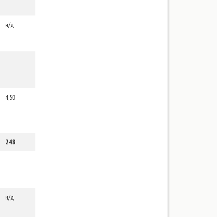
н/д
4,50
248
н/д