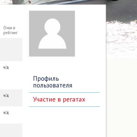
Очки в
рейтинг
н/д
Профиль
пользователя
н/д
Участие в регатах
н/д