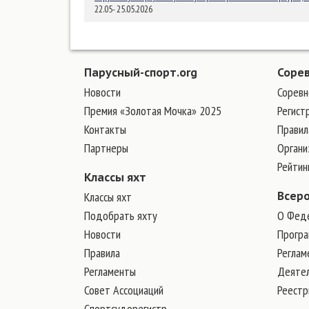
22.05- 25.05.2026
Парусный-спорт.org
Соре
Новости
Соревн
Премия «Золотая Мочка» 2025
Регист
Контакты
Правил
Партнеры
Органи
Рейтин
Классы яхт
Классы яхт
Всер
Подобрать яхту
О Фед
Новости
Програ
Правила
Реглам
Регламенты
Деяте
Совет Ассоциаций
Реест
Спортсудорегистр