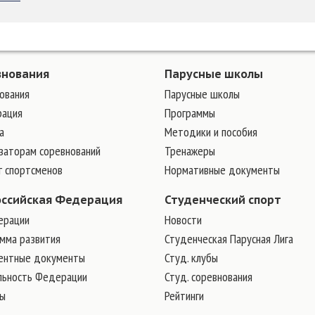
внования
Парусные школы
ования
Парусные школы
рация
Программы
а
Методики и пособия
заторам соревнований
Тренажеры
г спортсменов
Нормативные документы
оссийская Федерация
Студенческий спорт
ерации
Новости
мма развития
Студенческая Парусная Лига
ентные документы
Студ. клубы
льность Федерации
Студ. соревнования
ры
Рейтинги