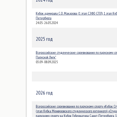
Кубок адмирала С.О. Макарова (1 этап СЗФО СПЛ), 1 этап Ку
Петербурга
24.05- 26.05.2024
2025 год
Всероссийские студенческие соревнования по парусному сп
Парусной Лиги"
03.09- 08.09.2025
2026 год
Всероссийские соревнования по парусному спорту «Кубок С
(этап Кубка Межвузовского студенческого яхтенного), «Сту
парусному спорту на Кубок Губернатора Санкт-Петербурга, 1