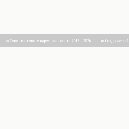
© Совет массового парусного спорта 2016—2026
©
Создание сай