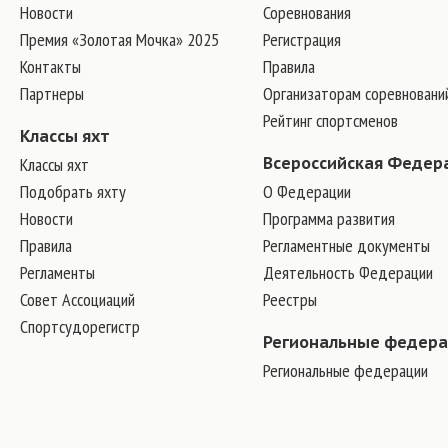
Новости
Соревнования
Премия «Золотая Мочка» 2025
Регистрация
Контакты
Правила
Партнеры
Организаторам соревновани
Рейтинг спортсменов
Классы яхт
Классы яхт
Всероссийская Федер
Подобрать яхту
О Федерации
Новости
Программа развития
Правила
Регламентные документы
Регламенты
Деятельность Федерации
Совет Ассоциаций
Реестры
Спортсудорегистр
Региональные федер
Региональные федерации